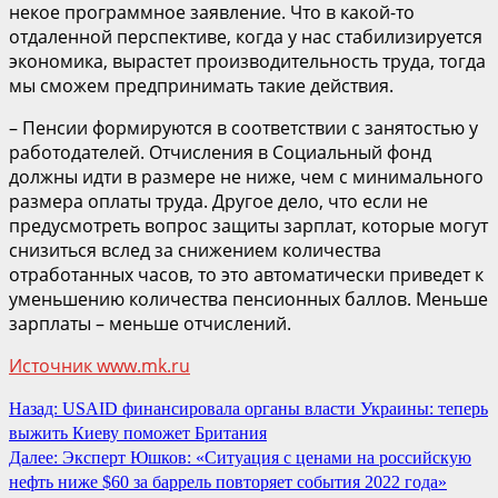
некое программное заявление. Что в какой-то
отдаленной перспективе, когда у нас стабилизируется
экономика, вырастет производительность труда, тогда
мы сможем предпринимать такие действия.
– Пенсии формируются в соответствии с занятостью у
работодателей. Отчисления в Социальный фонд
должны идти в размере не ниже, чем с минимального
размера оплаты труда. Другое дело, что если не
предусмотреть вопрос защиты зарплат, которые могут
снизиться вслед за снижением количества
отработанных часов, то это автоматически приведет к
уменьшению количества пенсионных баллов. Меньше
зарплаты – меньше отчислений.
Источник www.mk.ru
Продолжить
Назад:
USAID финансировала органы власти Украины: теперь
выжить Киеву поможет Британия
чтение
Далее:
Эксперт Юшков: «Ситуация с ценами на российскую
нефть ниже $60 за баррель повторяет события 2022 года»