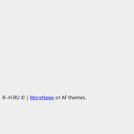
R--H.RU ©
|
MoreNews
от AF themes.