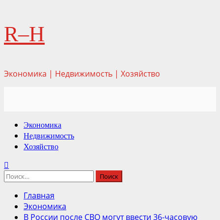
Перейти
R–H
к
содержимому
Экономика | Недвижимость | Хозяйство
Основное
Экономика
меню
Недвижимость
Хозяйство
Найти:
Главная
Экономика
В России после СВО могут ввести 36-часовую