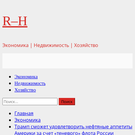
Перейти
R–H
к
содержимому
Экономика | Недвижимость | Хозяйство
Основное
Экономика
меню
Недвижимость
Хозяйство
Найти:
Главная
Экономика
Трамп сможет удовлетворить нефтяные аппетиты
Америки за счет «теневого» флота России