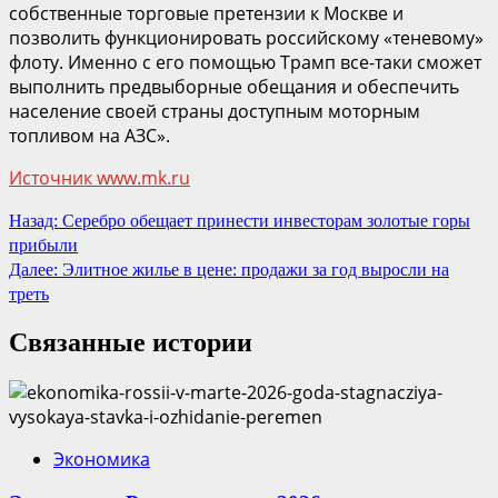
собственные торговые претензии к Москве и
позволить функционировать российскому «теневому»
флоту. Именно с его помощью Трамп все-таки сможет
выполнить предвыборные обещания и обеспечить
население своей страны доступным моторным
топливом на АЗС».
Источник www.mk.ru
Продолжить
Назад:
Серебро обещает принести инвесторам золотые горы
прибыли
чтение
Далее:
Элитное жилье в цене: продажи за год выросли на
треть
Связанные истории
Экономика