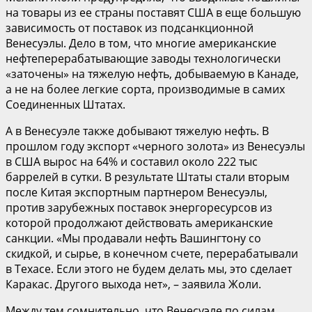
на товары из ее страны поставят США в еще большую
зависимость от поставок из подсанкционной
Венесуэлы. Дело в том, что многие американские
нефтеперерабатывающие заводы технологически
«заточены» на тяжелую нефть, добываемую в Канаде,
а не на более легкие сорта, производимые в самих
Соединенных Штатах.
А в Венесуэле также добывают тяжелую нефть. В
прошлом году экспорт «черного золота» из Венесуэлы
в США вырос на 64% и составил около 222 тыс
баррелей в сутки. В результате Штаты стали вторым
после Китая экспортным партнером Венесуэлы,
против зарубежных поставок энергоресурсов из
которой продолжают действовать американские
санкции. «Мы продавали нефть Вашингтону со
скидкой, и сырье, в конечном счете, перерабатывали
в Техасе. Если этого не будем делать мы, это сделает
Каракас. Другого выхода нет», – заявила Жоли.
Между тем сомнительно, что Венесуэле по силам