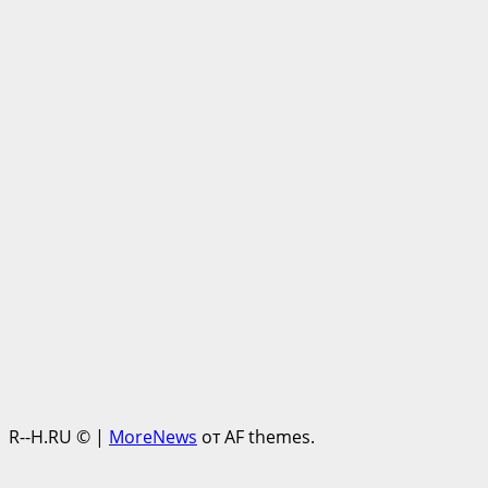
R--H.RU ©
|
MoreNews
от AF themes.