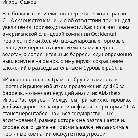
Игорь Юшков.
Все больше специалистов энергетической отрасли
США склоняется к мнению об отсутствии причин для
увеличения производства нефти. Как полагает глава
американской сланцевой компании Occidental
Petroleum Вики Холлуб, международные торговые
площадки перенасыщены излишками «черного
золота», а дополнительные баррели, единовременно
выплеснутые на рынок, стимулируют сокращение
вложений в разведывательные и буровые работы.
«Известно о планах Трампа обрушить мировой
нефтяной рынок избытком предложения до $40 за
баррель, – отмечает ведущий аналитик AMarkets
Игорь Расторгуев. – Между тем при таких котировках
добыча дорогой сланцевой нефти на территории США
станет нерентабельной. Без государственных
ассигнований, размер которых не разглашается и,
скорее всего, даже не подсчитывался, независимые
нефтяные компании окажутся под угрозой