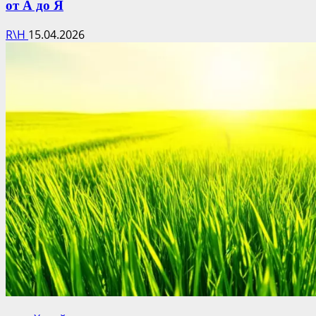
от А до Я
R\H
15.04.2026