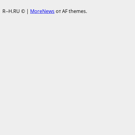
R--H.RU ©
|
MoreNews
от AF themes.