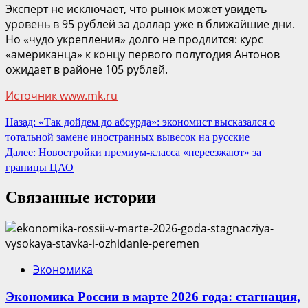
Эксперт не исключает, что рынок может увидеть
уровень в 95 рублей за доллар уже в ближайшие дни.
Но «чудо укрепления» долго не продлится: курс
«американца» к концу первого полугодия Антонов
ожидает в районе 105 рублей.
Источник www.mk.ru
Продолжить
Назад:
«Так дойдем до абсурда»: экономист высказался о
тотальной замене иностранных вывесок на русские
чтение
Далее:
Новостройки премиум-класса «переезжают» за
границы ЦАО
Связанные истории
Экономика
Экономика России в марте 2026 года: стагнация,