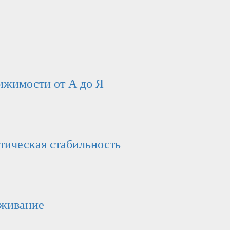
вижимости от А до Я
отическая стабильность
ыживание