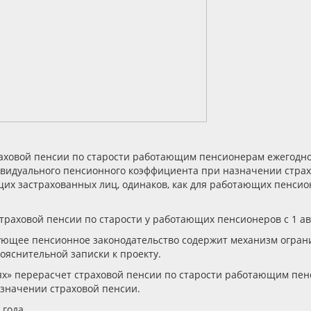
траховой пенсии по старости работающим пенсионерам ежегодно
дивидуального пенсионного коэффициента при назначении страх
их застрахованных лиц, одинаков, как для работающих пенсион
раховой пенсии по старости у работающих пенсионеров с 1 авг
ющее пенсионное законодательство содержит механизм огранич
ояснительной записки к проекту.
иях» перерасчет страховой пенсии по старости работающим пе
азначении страховой пенсии.
 года.