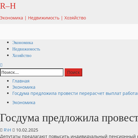
Перейти
R–H
к
содержимому
Экономика | Недвижимость | Хозяйство
Основное
Экономика
меню
Недвижимость
Хозяйство
Найти:
Главная
Экономика
Госдума предложила провести перерасчет выплат рабо
Экономика
Госдума предложила провес
R\H
10.02.2025
Депутаты предлагают повысить индивидуальный пенсионный к