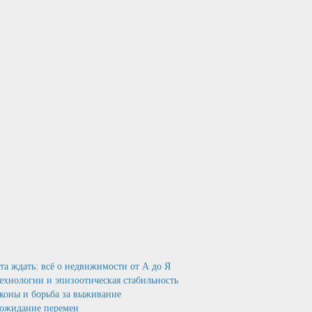
нта ждать: всё о недвижимости от А до Я
технологии и эпизоотическая стабильность
аконы и борьба за выживание
и ожидание перемен