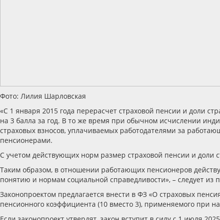
Фото: Лилия Шарловская
«С 1 января 2015 года перерасчет страховой пенсии и доли с
на 3 балла за год. В то же время при обычном исчислении ин
страховых взносов, уплачиваемых работодателями за работающ
пенсионерами.
С учетом действующих норм размер страховой пенсии и доли ст
Таким образом, в отношении работающих пенсионеров действу
понятию и нормам социальной справедливости», – следует из п
Законопроектом предлагается внести в ФЗ «О страховых пенс
пенсионного коэффициента (10 вместо 3), применяемого при н
Если законопроект утвердят, закон вступит в силу с 1 июля 2025