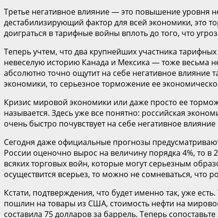
Третье негативное влияние — это повышение уровня не
дестабилизирующий фактор для всей экономики, это т
доиграться в тарифные войны вплоть до того, что угро
Теперь учтем, что два крупнейших участника тарифных
невеселую историю Канада и Мексика — тоже весьма не
абсолютно точно ощутит на себе негативное влияние т
экономики, то серьезное торможение ее экономическог
Кризис мировой экономики или даже просто ее торможен
называется. Здесь уже все понятно: российская эконом
очень быстро почувствует на себе негативное влияние
Сегодня даже официальные прогнозы предусматривают с
России оценочно вырос на величину порядка 4%, то в 20
всяких торговых войн, которые могут серьезным обра
осуществится всерьез, то можно не сомневаться, что 
Кстати, подтверждения, что будет именно так, уже ест
пошлин на товары из США, стоимость нефти на мирово
составила 75 долларов за баррель. Теперь сопоставьте 