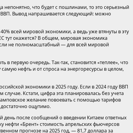
 непонятно, что будет с пошлинами, то это серьезный
ст ВВП. Вывод напрашивается следующий: можно
0% всей мировой экономики, а ведь уже втянуты в эту
ЕС тут окажется? В общем, мировая экономика
 если не полномасштабный — для всей мировой
 в первую очередь. Так-так, становится «теплее», что
у самую нефть и от спроса на энергоресурсы в целом,
сийской экономики в 2025 году. Если в 2024 году ВВП
м случае. Кстати, цифра эта планировалась без учета
трамповское желание повоевать с помощью тарифов
 достаточно ощутимо.
ющий день после сообщений о введении Китаем ответных
ку нефти «Брент» стоимость апрельских фьючерсов
твенном прогнозе на 2025 год, — 81,7 доллара за