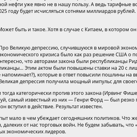
ой нефти уже явно не в нашу пользу. А ведь тарифные в
2025 году будет исчисляться сотнями миллиардов рубле
Может быть и такое. Хотя в случае с Китаем, в котором о
 Про Великую депрессию, случившуюся в мировой эконом
о экономического кризиса было как раз решение США о
ересно, что авторами закона были республиканцы Рид С
публиканцы… Этим актом были повышены ставки на 20 с 
 не напоминает?), которые в ответ повысили пошлины на
Великая депрессия получила мощный импульс для своего
тогда категорически против этого закона (Ирвинг Фишер
, самый известный из них — Генри Форд — был резко пр
он вступил в действие. Результат известен.
пыт мало в чем убеждает сегодняшних политиков. Что же
 далеких от нас торговых войн. Не будем забывать, что 
овых экономических лидеров.