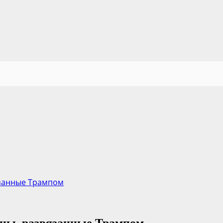
язанные Трампом
йны, развязанные Трампом