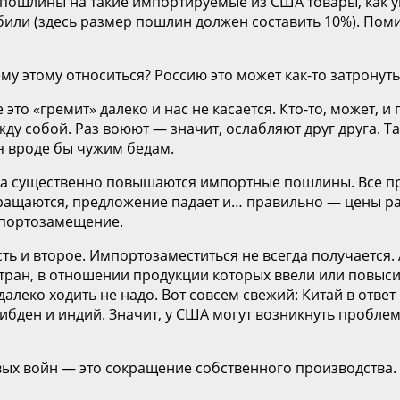
т пошлины на такие импортируемые из США товары, как у
обили (здесь размер пошлин должен составить 10%). Пом
му этому относиться? Россию это может как-то затронуть
это «гремит» далеко и нас не касается. Кто-то, может, и 
собой. Раз воюют — значит, ослабляют друг друга. Так-т
ся вроде бы чужим бедам.
гда существенно повышаются импортные пошлины. Все пр
кращаются, предложение падает и… правильно — цены раст
мпортозамещение.
ть и второе. Импортозаместиться не всегда получается. 
стран, в отношении продукции которых ввели или повы
алеко ходить не надо. Вот совсем свежий: Китай в отве
либден и индий. Значит, у США могут возникнуть пробле
вых войн — это сокращение собственного производства. 