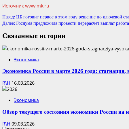
Источник www.mk.ru
Продолжить
Назад:
ЦБ готовит первое в этом году решение по ключевой ста
Далее:
Госдума предложила провести перерасчет выплат рабо
чтение
Связанные истории
Экономика
Экономика России в марте 2026 года: стагнация,
R\H
16.03.2026
Экономика
Обзор текущего состояния экономики России на н
R\H
09.03.2026