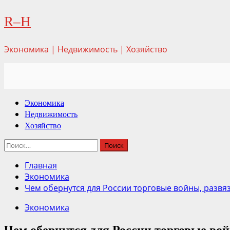
Перейти
R–H
к
содержимому
Экономика | Недвижимость | Хозяйство
Основное
Экономика
меню
Недвижимость
Хозяйство
Найти:
Главная
Экономика
Чем обернутся для России торговые войны, разв
Экономика
Чем обернутся для России торговые во