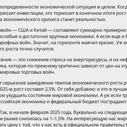
определенности экономической ситуации в целом. Когда
ормозит инвестиции, это тормозит в конечном итоге ро
за экономического кризиса станет реальностью.
 войн — США и Китай — составляют суммарно примерно 4
слабые и достаточно крупные экономики. А если еще и 
арифных войн. Значит, на горизонте маячит кризис. Уж
о роста точно случится.
ие — это снижение спроса на энергоресурсы, и на нефть
ика, которая по-прежнему критично зависит от цен на эт
 мировых торговых войн.
ерьезное замедление темпов экономического роста рос
25-м рост составит 2,5%. От себя добавлю: и это в лучше
зом ухудшить состояние мировой экономики. А уж если 
российская экономика и федеральный бюджет пострадают
ь. Так, в начале февраля 2025 года, буквально на следу
м рынке снизилась на 1–1,5%. На интересующую нас мар
эту цену с той, что у нас есть в официальном правительс