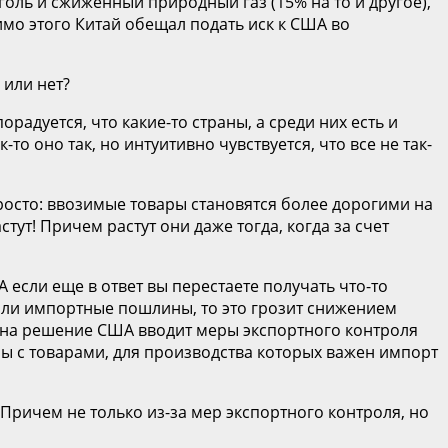
голь и сжиженный природный газ (15% на то и другое),
имо этого Китай обещал подать иск к США во
 или нет?
порадуется, что какие-то страны, а среди них есть и
о оно так, но интуитивно чувствуется, что все не так-
осто: ввозимые товары становятся более дорогими на
ут! Причем растут они даже тогда, когда за счет
А если еще в ответ вы перестаете получать что-то
сили импортные пошлины, то это грозит снижением
т на решение США вводит меры экспортного контроля
мы с товарами, для производства которых важен импорт
Причем не только из-за мер экспортного контроля, но