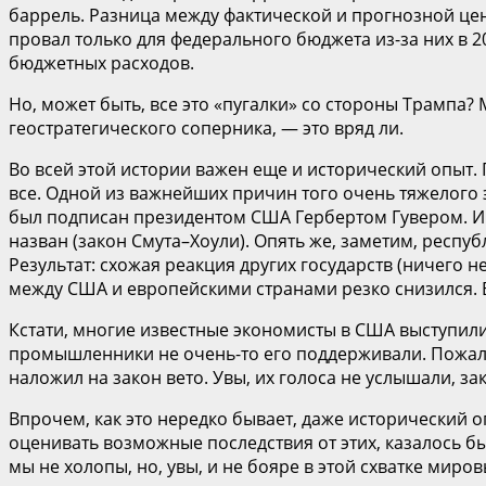
баррель. Разница между фактической и прогнозной цен
провал только для федерального бюджета из-за них в 
бюджетных расходов.
Но, может быть, все это «пугалки» со стороны Трампа? 
геостратегического соперника, — это вряд ли.
Во всей этой истории важен еще и исторический опыт.
все. Одной из важнейших причин того очень тяжелог
был подписан президентом США Гербертом Гувером. Инт
назван (закон Смута–Хоули). Опять же, заметим, рес
Результат: схожая реакция других государств (ничего
между США и европейскими странами резко снизился. 
Кстати, многие известные экономисты в США выступили 
промышленники не очень-то его поддерживали. Пожалуй
наложил на закон вето. Увы, их голоса не услышали, зак
Впрочем, как это нередко бывает, даже исторический о
оценивать возможные последствия от этих, казалось бы,
мы не холопы, но, увы, и не бояре в этой схватке мир