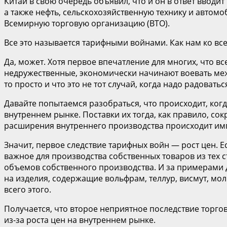
Китай в свою очередь объявил, что и он в ответ вводи
а также нефть, сельскохозяйственную технику и автом
Всемирную торговую организацию (ВТО).
Все это называется тарифными войнами. Как нам ко все
Да, может. Хотя первое впечатление для многих, что все 
недружественные, экономически начинают воевать между 
то просто и что это не тот случай, когда надо радовать
Давайте попытаемся разобраться, что происходит, ко
внутреннем рынке. Поставки их тогда, как правило, со
расширения внутреннего производства происходит и
Значит, первое следствие тарифных войн — рост цен. Ес
важное для производства собственных товаров из тех 
объемов собственного производства. И за примерами д
на изделия, содержащие вольфрам, теллур, висмут, мо
всего этого.
Получается, что второе неприятное последствие торго
из-за роста цен на внутреннем рынке.