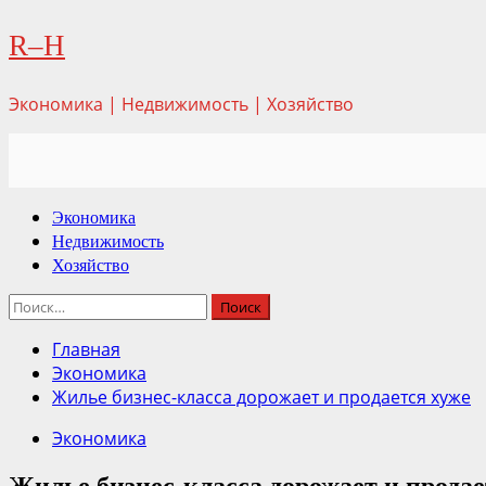
Перейти
R–H
к
содержимому
Экономика | Недвижимость | Хозяйство
Основное
Экономика
меню
Недвижимость
Хозяйство
Найти:
Главная
Экономика
Жилье бизнес-класса дорожает и продается хуже
Экономика
Жилье бизнес-класса дорожает и продае