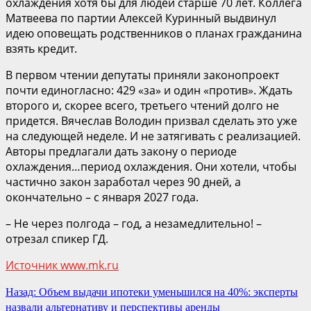
охлаждения хотя бы для людей старше 70 лет. Коллега
Матвеева по партии Алексей Куринный выдвинул
идею оповещать родственников о планах гражданина
взять кредит.
В первом чтении депутаты приняли законопроект
почти единогласно: 429 «за» и один «против». Ждать
второго и, скорее всего, третьего чтений долго не
придется. Вячеслав Володин призвал сделать это уже
на следующей неделе. И не затягивать с реализацией.
Авторы предлагали дать закону о периоде
охлаждения…период охлаждения. Они хотели, чтобы
частично закон заработал через 90 дней, а
окончательно – с января 2027 года.
– Не через полгода – год, а незамедлительно! –
отрезал спикер ГД.
Источник www.mk.ru
Продолжить
Назад:
Объем выдачи ипотеки уменьшился на 40%: эксперты
назвали альтернативу и перспективы аренды
чтение