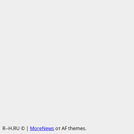
R--H.RU ©
|
MoreNews
от AF themes.