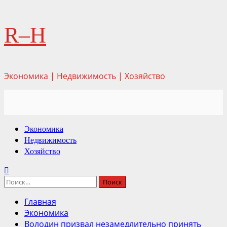
Перейти
R–H
к
содержимому
Экономика | Недвижимость | Хозяйство
Основное
Экономика
меню
Недвижимость
Хозяйство
Найти:
Главная
Экономика
Володин призвал незамедлительно принять