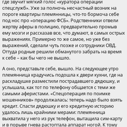
где звучит мягкий голос «куратора операции
спецслужб». Уже за полночь несчастный возник на
пороге квартиры племянницы, что-то бормоча себе
под нос про «операцию ФСБ». Родственники отвели
жертву аферы в полицию, предварительно промыв
ему мозги и рассказав все, что думают, в самых острых
выражениях. Примерно то же самое, но уже без
выражений, сделали чуть позже и сотрудники ОВД.
Оттуда родные решили обманутого забрать на время
к себе – как бы чего не вышло.
А оно, представьте себе, вышло. На следующее утро
племянница крадучись подошла к двери кухни, где на
раскладушке разместили пострадавшего дядюшку, и
услышала, как тот по телефону общается с теми же
самыми аферистами. «Спецоперация по поимке
мошенников» продолжалась: теперь надо было взять
кредит. Спасти дядюшку и его кредитную историю
удалось лишь крайними мерами: племянница
выхватила у него из рук телефон, вытащила сим-карту
и в порыве гнева растоптала аппарат ногой. К тому