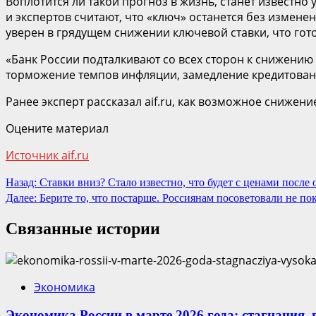
Воплотится ли такой прогноз в жизнь, станет известно
и экспертов считают, что «ключ» останется без измене
уверен в грядущем снижении ключевой ставки, что гот
«Банк России подталкивают со всех сторон к снижению
торможение темпов инфляции, замедление кредитования
Ранее эксперт рассказал aif.ru, как возможное снижени
Оцените материал
Источник aif.ru
Продолжить
Назад:
Ставки вниз? Стало известно, что будет с ценами после
Далее:
Берите то, что постарше. Россиянам посоветовали не по
чтение
Связанные истории
Экономика
Экономика России в марте 2026 года: стагнация,