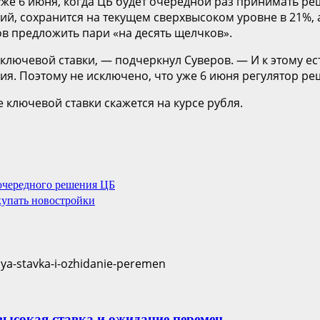
 уже 6 июня, когда ЦБ будет очередной раз принимать р
ний, сохранится на текущем сверхвысоком уровне в 21%, 
ов предложить пари «на десять щелчков».
 ключевой ставки, — подчеркнул Суверов. — И к этому е
. Поэтому не исключено, что уже 6 июня регулятор реши
е ключевой ставки скажется на курсе рубля.
 очередного решения ЦБ
купать новостройки
 высокая ставка и ожидание перемен