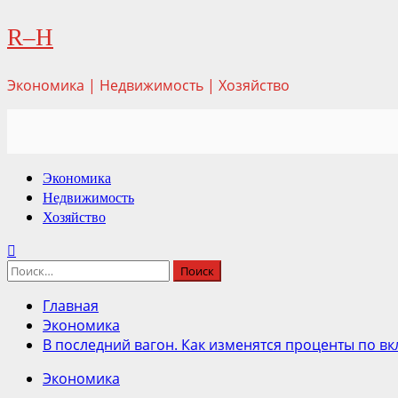
Перейти
R–H
к
содержимому
Экономика | Недвижимость | Хозяйство
Основное
Экономика
меню
Недвижимость
Хозяйство
Найти:
Главная
Экономика
В последний вагон. Как изменятся проценты по в
Экономика