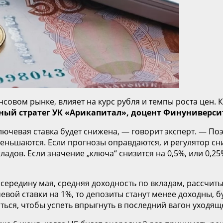
нсовом рынке, влияет на курс рубля и темпы роста цен. 
ый стратег УК «Арикапитал», доцент Финуниверсите
лючевая ставка будет снижена, — говорит эксперт. — По
меньшаются. Если прогнозы оправдаются, и регулятор сн
адов. Если значение „ключа“ снизится на 0,5%, или 0,2
ередину мая, средняя доходность по вкладам, рассчитыв
вой ставки на 1%, то депозиты станут менее доходны, б
ться, чтобы успеть впрыгнуть в последний вагон уходящ