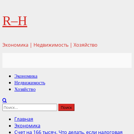
Перейти
R–H
к
содержимому
Экономика | Недвижимость | Хозяйство
Основное
Экономика
меню
Недвижимость
Хозяйство
Найти:
Главная
Экономика
Счет на 166 тысяч. Что делать, если налоговая