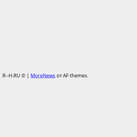
R--H.RU ©
|
MoreNews
от AF themes.