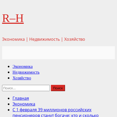
Перейти
R–H
к
содержимому
Экономика | Недвижимость | Хозяйство
Основное
Экономика
меню
Недвижимость
Хозяйство
Найти:
Главная
Экономика
С 1 февраля 39 миллионов российских
пенсионеров станут богаче: кто и сколько