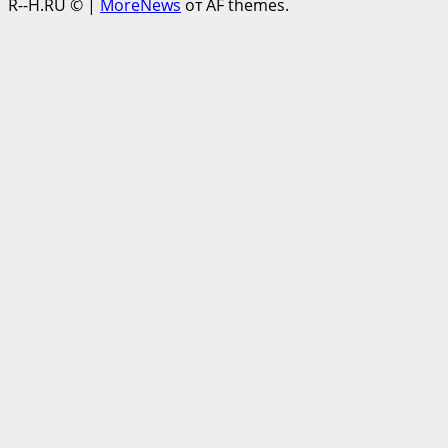
R--H.RU ©
|
MoreNews
от AF themes.