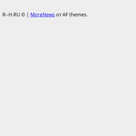
R--H.RU ©
|
MoreNews
от AF themes.