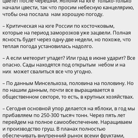
цветет после черешни. Яблони на юге только-только
начали цвести, так что просим небесную канцелярию,
чтобы она послала нам хорошую погоду.
– Критическая на юге России по косточковым,
которые на период заморозков уже зацвели. Полная
ясность будет через одну-две недели, но похоже, что
теплая погода установилась надолго.
– А если метеорит упадет? Или град в июне ударит? Все
опасно. Сады находятся под открытым небом и на
них может свалиться все что угодно.
– По данным Минсельхоза, половина на половину. Но
по нашим данным, почти все выращивается в
общественном секторе, то есть, в крупных хозяйствах.
– Сегодня основной упор делается на яблоки, в год мы
прибавляем по 250-300 тысяч тонн. Через пять лет
перейдем на полное самообеспечение. Наращиваем
и производство груш. В планах полностью
обеспечивать внутренний рынок всеми фруктами,