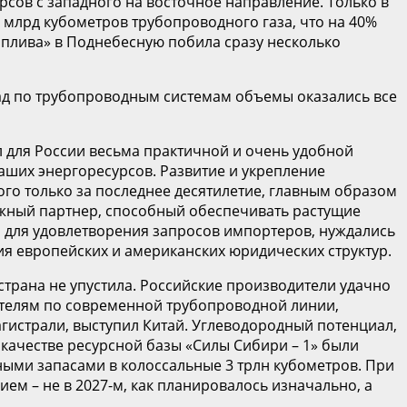
сов с западного на восточное направление. Только в
9 млрд кубометров трубопроводного газа, что на 40%
оплива» в Поднебесную побила сразу несколько
пад по трубопроводным системам объемы оказались все
л для России весьма практичной и очень удобной
аших энергоресурсов. Развитие и укрепление
го только за последнее десятилетие, главным образом
ежный партнер, способный обеспечивать растущие
 для удовлетворения запросов импортеров, нуждались
я европейских и американских юридических структур.
трана не упустила. Российские производители удачно
ателям по современной трубопроводной линии,
гистрали, выступил Китай. Углеводородный потенциал,
качестве ресурсной базы «Силы Сибири – 1» были
ыми запасами в колоссальные 3 трлн кубометров. При
м – не в 2027-м, как планировалось изначально, а