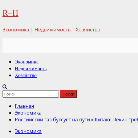
Перейти
R–H
к
содержимому
Экономика | Недвижимость | Хозяйство
Основное
Экономика
меню
Недвижимость
Хозяйство
Найти:
Главная
Экономика
Российский газ буксует на пути к Китаю: Пекин тре
Экономика