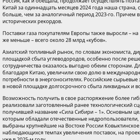
Россия, как и обещала, продолжает осуществлять поэт
Китай за одиннадцать месяцев 2024 года наша страна, 
больше, чем за аналогичный период 2023-го. Причем в
исторических рекордов.
Поставки газа покупателям Европы также выросли – н
же меньше – всего около 28 млрд «кубов».
Азиатский топливный рынок, по словам экономиста, ди
площадкой сбыта углеводородов, особенно после реше
сотрудничества оказалось выгодно обеим сторонам. Д
благодаря Китаю, увеличили свою долю в международн
потребности в энергоносителях. Российские сырьевые
в новой площадке долгосрочного сбыта ликвидных и в
Возможность получить в свое распоряжение более гиб
реализовали заготовленный ранее технологический с
получившей название «Сила Сибири – 1». Основным це
которым обладали отечественные недропользователи, в
выбраны крупнейшие на Востоке России Ковыктинское
наблюдающихся темпах увеличения поставок, на проек
уже в 2025-м году.