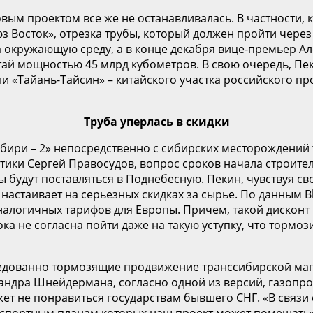
вым проектом все же не останавливалась. В частности, к
з Восток», отрезка трубы, который должен пройти чере
а окружающую среду, а в конце декабря вице-премьер А
ай мощностью 45 млрд кубометров. В свою очередь, Пеки
и «Тайань-Тайсин» – китайского участка российского про
Труба уперлась в скидки
бири – 2» непосредственно с сибирских месторождений т
ики Сергей Правосудов, вопрос сроков начала строител
ы будут поставляться в Поднебесную. Пекин, чувствуя
 настаивает на серьезных скидках за сырье. По данным B
налогичных тарифов для Европы. Причем, такой дисконт
ока не согласна пойти даже на такую уступку, что тормо
едованно тормозящие продвижение транссибирской маг
ндра Шнейдермана, согласно одной из версий, газопро
жет не понравиться государствам бывшего СНГ. «В связи
экспортным планам которых наш проект может помешать»,