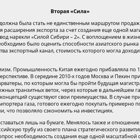
Вторая «Сила»
 должна была стать не единственным маршрутом продажи
ея расширения экспорта за счет создания еще одной маг
вод нарекли «Силой Сибири – 2». С воплощением в жизн
необходимо было оценить способности азиатского рынка
ва экспортный канал, стоимость которого могла доходит
зм. Промышленность Китая ежегодно прибавляла по 10-
ерспективе. В середине 2010-х годов Москва и Пекин пр
рватеры, по которым могла бы пройти будущая магистра
бежных транзитных веток, через которые в дальнейшем га
 концепций существуют свои преимущества. В случае пр
портера газа, готового ежегодно покупать примерно по 
, что позволяло сэкономить на инвестициях.
таваться лишь на бумаге. Менялось также и отношение р
ийскую трубу из своего плана стратегического развития
 вопрос необходимость создания еще одной масштабной 