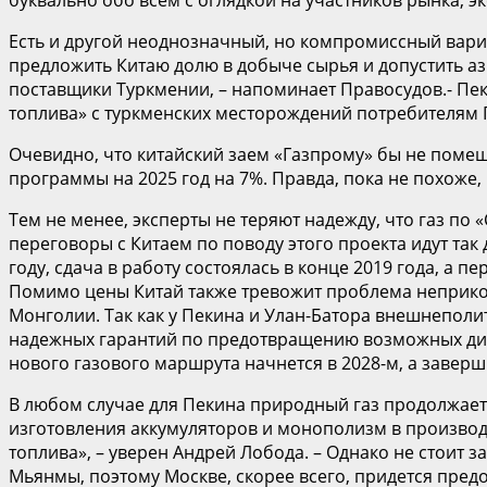
Есть и другой неоднозначный, но компромиссный вари
предложить Китаю долю в добыче сырья и допустить а
поставщики Туркмении, – напоминает Правосудов.- Пе
топлива» с туркменских месторождений потребителям 
Очевидно, что китайский заем «Газпрому» бы не поме
программы на 2025 год на 7%. Правда, пока не похоже,
Тем не менее, эксперты не теряют надежду, что газ по 
переговоры с Китаем по поводу этого проекта идут так 
году, сдача в работу состоялась в конце 2019 года, а 
Помимо цены Китай также тревожит проблема неприкос
Монголии. Так как у Пекина и Улан-Батора внешнепол
надежных гарантий по предотвращению возможных дивер
нового газового маршрута начнется в 2028-м, а заверши
В любом случае для Пекина природный газ продолжает
изготовления аккумуляторов и монополизм в производс
топлива», – уверен Андрей Лобода. – Однако не стоит 
Мьянмы, поэтому Москве, скорее всего, придется пре