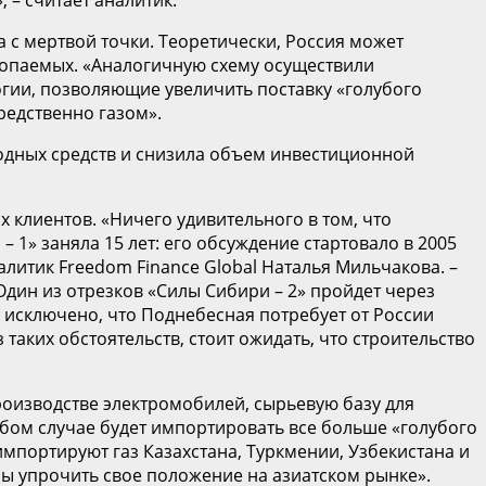
 с мертвой точки. Теоретически, Россия может
копаемых. «Аналогичную схему осуществили
огии, позволяющие увеличить поставку «голубого
редственно газом».
бодных средств и снизила объем инвестиционной
их клиентов. «Ничего удивительного в том, что
– 1» заняла 15 лет: его обсуждение стартовало в 2005
налитик Freedom Finance Global Наталья Мильчакова. –
дин из отрезков «Силы Сибири – 2» пройдет через
 исключено, что Поднебесная потребует от России
аких обстоятельств, стоит ожидать, что строительство
роизводстве электромобилей, сырьевую базу для
юбом случае будет импортировать все больше «голубого
импортируют газ Казахстана, Туркмении, Узбекистана и
ы упрочить свое положение на азиатском рынке».