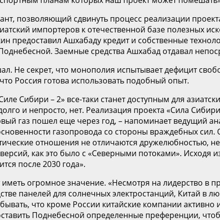
ант, позволяющий сдвинуть процесс реализации проекта
зиатский импортеров к отечественной базе полезных ис
кин предоставил Ашхабаду кредит и собственные технол
Поднебесной. Заемные средства Ашхабад отдавал непос
шал. Не секрет, что монополия испытывает дефицит сво
 что Россия готова использовать подобный опыт.
«Силе Сибири – 2» все-таки станет доступным для азиатск
долго и непросто, нет. Реализация проекта «Сила Сибири 
первый газ пошел еще через год, – напоминает ведущий а
новенности газопровода со стороны враждебных сил. О
итические отношения не отличаются дружелюбностью, не
сий, как это было с «Северными потоками». Исходя из т
тся после 2030 года».
 иметь огромное значение. «Несмотря на лидерство в п
тве панелей для солнечных электростанций, Китай в л
забывать, что кроме России китайские компании активно 
доставить Поднебесной определенные преференции, чтоб