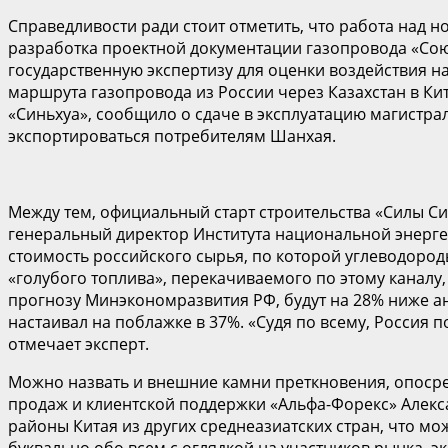
Справедливости ради стоит отметить, что работа над но
разработка проектной документации газопровода «Сою
государственную экспертизу для оценки воздействия н
маршрута газопровода из России через Казахстан в Кит
«Синьхуа», сообщило о сдаче в эксплуатацию магистрал
экспортироваться потребителям Шанхая.
Между тем, официальный старт строительства «Силы Си
генеральный директор Института национальной энергет
стоимость российского сырья, по которой углеводород
«голубого топлива», перекачиваемого по этому каналу,
прогнозу Минэкономразвития РФ, будут на 28% ниже а
настаивал на поблажке в 37%. «Судя по всему, Россия п
отмечает эксперт.
Можно назвать и внешние камни преткновения, опоср
продаж и клиентской поддержки «Альфа-Форекс» Алекса
районы Китая из других среднеазиатских стран, что мо
буквально обо всем с оглядкой на участников рынка, 