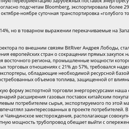
апную переориентацию зарубежных поставок энергоресур
согласно подсчетам Bloomberg, экспортировала более 2
 октябре-ноябре суточная транспортировка «голубого т
а 14%, но в товарном выражении перекачиваемые на За
ректора по внешним связям BitRiver Андрея Лободы, ста
ния европейских стран о сокращении прямых закупок н
ля восточного региона, промышленные мощности которо
ых торговых отношениях с 21% до 57%, требовался над
 экспортеры, обладающие необходимой ресурсной базой
остребованных объемов топлива, защищенной от влияни
кую форму экспортной торговли энергоресурсами наша с
ценарий расширения газовых поставок китайским покуп
левым потребителем сырья, экспортируемого по этой ма
печатлял заинтересованных в проекте потребителей. В 
 и Чаяндинское месторождения, располагающи совокупн
тную мощность трубопровод обещает выйти с опережение