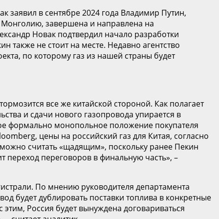
ак заявил в сентябре 2024 года Владимир Путин,
з Монголию, завершена и направлена на
лександр Новак подтвердил начало разработки
н также не стоит на месте. Недавно агентство
екта, по которому газ из нашей страны будет
ормозится все же китайской стороной. Как полагает
ьства и сдачи нового газопровода упирается в
 свое формально монопольное положение покупателя
loomberg, цены на российский газ для Китая, согласно
 можно считать «щадящим», поскольку ранее Пекин
зит переход переговоров в финальную часть», –
истрали. По мнению руководителя департамента
вод будет дублировать поставки топлива в конкретные
 с этим, Россия будет вынуждена договариваться
 – считает аналитик.