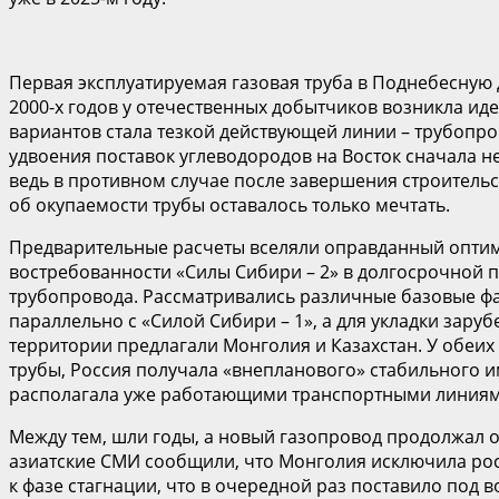
Первая эксплуатируемая газовая труба в Поднебесную
2000-х годов у отечественных добытчиков возникла ид
вариантов стала тезкой действующей линии – трубопро
удвоения поставок углеводородов на Восток сначала 
ведь в противном случае после завершения строительст
об окупаемости трубы оставалось только мечтать.
Предварительные расчеты вселяли оправданный оптими
востребованности «Силы Сибири – 2» в долгосрочной п
трубопровода. Рассматривались различные базовые фа
параллельно с «Силой Сибири – 1», а для укладки зару
территории предлагали Монголия и Казахстан. У обеих
трубы, Россия получала «внепланового» стабильного им
располагала уже работающими транспортными линиями
Между тем, шли годы, а новый газопровод продолжал ос
азиатские СМИ сообщили, что Монголия исключила росс
к фазе стагнации, что в очередной раз поставило под