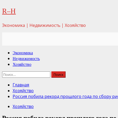
Перейти
R–H
к
содержимому
Экономика | Недвижимость | Хозяйство
Основное
Экономика
меню
Недвижимость
Хозяйство
Найти:
Главная
Хозяйство
Россия побила рекорд прошлого года по сбору ри
Хозяйство
Россия побила рекорд прошлого года по