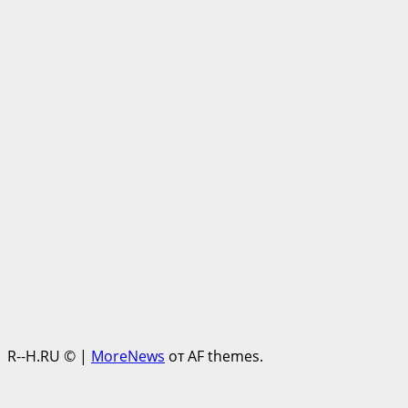
R--H.RU ©
|
MoreNews
от AF themes.