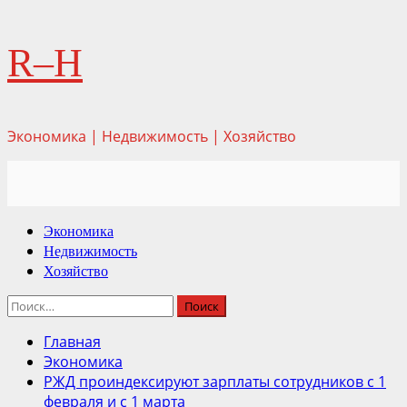
Перейти
R–H
к
содержимому
Экономика | Недвижимость | Хозяйство
Основное
Экономика
меню
Недвижимость
Хозяйство
Найти:
Главная
Экономика
РЖД проиндексируют зарплаты сотрудников с 1
февраля и с 1 марта