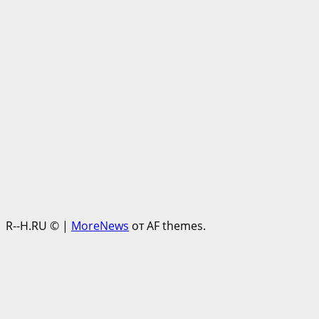
R--H.RU ©
|
MoreNews
от AF themes.