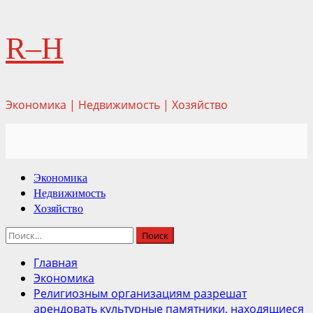
Перейти
R–H
к
содержимому
Экономика | Недвижимость | Хозяйство
Основное
Экономика
меню
Недвижимость
Хозяйство
Найти:
Главная
Экономика
Религиозным организациям разрешат
арендовать культурные памятники, находящиеся