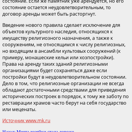
состояние. Если же памятник уже арендуется, но его
состояние остается неудовлетворительным, то
договор аренды может быть расторгнут.
Введение нового правила сделает исключение для
объектов культурного наследия, относящихся к
имуществу религиозного назначения, а также к
сооружениям, не относящимся к числу религиозных,
но входящим в ансамбли культовых сооружений (к
примеру, монашеские кельи или хозпостройки).
Права на аренду таких зданий религиозными
организациями будет сохраняться даже если
постройки будут в неудовлетворительном состоянии.
Дело в том, что религиозные организации не всегда
обладают достаточными средствами для приведения
исторических построек в порядок, к тому же заботу по
реставрации храмов часто берут на себя государство
или меценаты.
Источник www.mk.ru
Продолжить
Назад:
Мечта хозяйки стала дороже