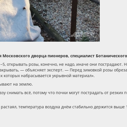
я Московского дворца пионеров, специалист Ботаническог
о −5, открывать розы, конечно, не надо, иначе они пострадают.
 закрывать, — объясняет эксперт. — Перед зимовкой розы обре
ерх которых набрасывается укрывной материал».
дывают на землю.
азу снимать всё, потому что почки могут пострадать от резких
 растаял, температура воздуха днём стабильно держится выше 