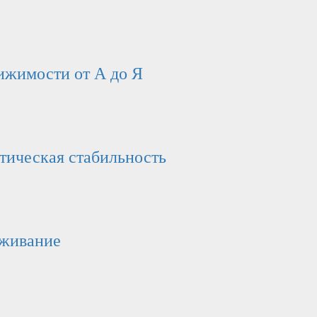
вижимости от А до Я
отическая стабильность
ыживание