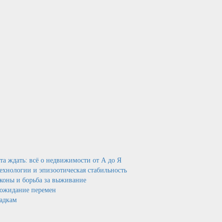
нта ждать: всё о недвижимости от А до Я
технологии и эпизоотическая стабильность
аконы и борьба за выживание
и ожидание перемен
садкам