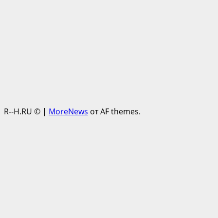
R--H.RU ©
|
MoreNews
от AF themes.