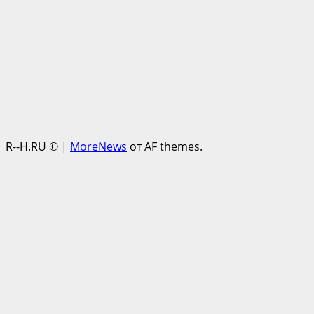
R--H.RU ©
|
MoreNews
от AF themes.