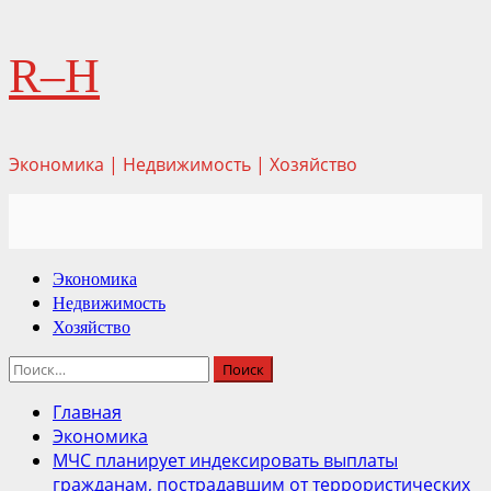
Перейти
R–H
к
содержимому
Экономика | Недвижимость | Хозяйство
Основное
Экономика
меню
Недвижимость
Хозяйство
Найти:
Главная
Экономика
МЧС планирует индексировать выплаты
гражданам, пострадавшим от террористических