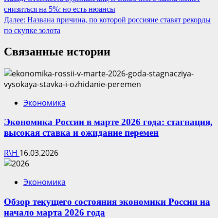
снизиться на 5%: но есть нюансы
чтение
Далее:
Названа причина, по которой россияне ставят рекорды
по скупке золота
Связанные истории
Экономика
Экономика России в марте 2026 года: стагнация,
высокая ставка и ожидание перемен
R\H
16.03.2026
Экономика
Обзор текущего состояния экономики России на
начало марта 2026 года