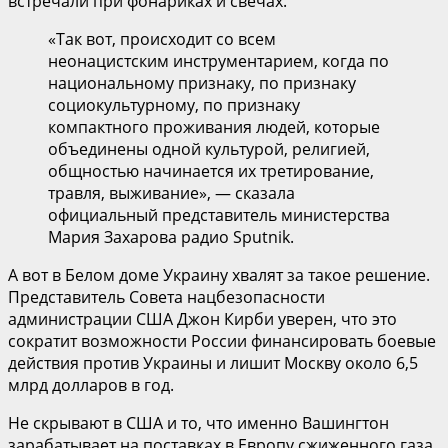
встречали при фонариках и свечах.
«Так вот, происходит со всем
неонацистским инструментарием, когда по
национальному признаку, по признаку
социокультурному, по признаку
компактного проживания людей, которые
объединены одной культурой, религией,
общностью начинается их третирование,
травля, выживание», — сказала
официальный представитель министерства
Мария Захарова радио Sputnik.
А вот в Белом доме Украину хвалят за такое решение.
Представитель Совета нацбезопасности
администрации США Джон Кирби уверен, что это
сократит возможности России финансировать боевые
действия против Украины и лишит Москву около 6,5
млрд долларов в год.
Не скрывают в США и то, что именно Вашингтон
зарабатывает на поставках в Европу сжиженного газа.