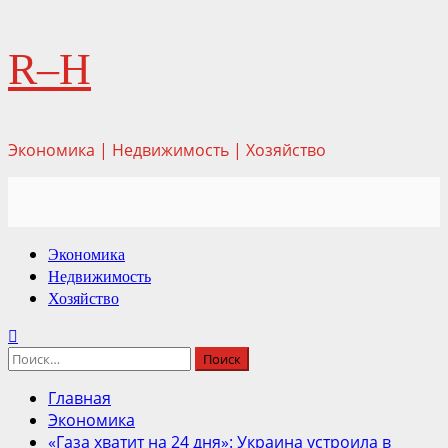
Перейти
R–H
к
содержимому
Экономика | Недвижимость | Хозяйство
Основное
Экономика
меню
Недвижимость
Хозяйство
Найти:
Главная
Экономика
«Газа хватит на 24 дня»: Украина устроила в