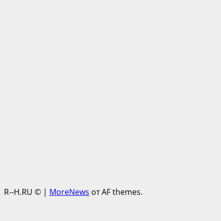
R--H.RU ©
|
MoreNews
от AF themes.