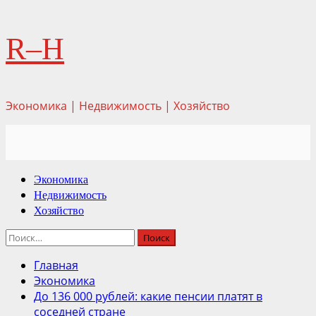
Перейти
R–H
к
содержимому
Экономика | Недвижимость | Хозяйство
Основное
Экономика
меню
Недвижимость
Хозяйство
Найти:
Главная
Экономика
До 136 000 рублей: какие пенсии платят в
соседней стране