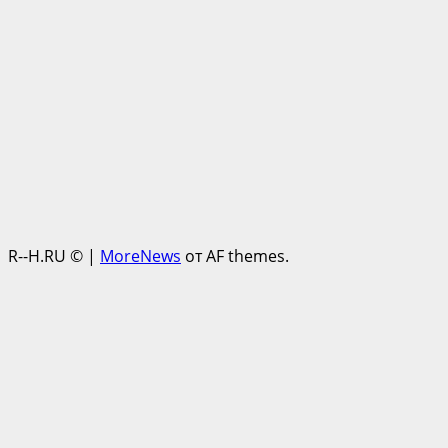
R--H.RU ©
|
MoreNews
от AF themes.