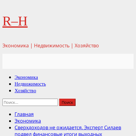
Перейти
R–H
к
содержимому
Экономика | Недвижимость | Хозяйство
Основное
Экономика
меню
Недвижимость
Хозяйство
Найти:
Главная
Экономика
Сверхдоходов не ожидается. Эксперт Силаев
подвел финансовые итоги выходных