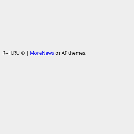
R--H.RU ©
|
MoreNews
от AF themes.