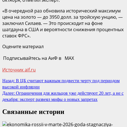
октября, отметил эксперт.
«В очередной раз обновила исторический максимум
цена на золото — до 3950 долл. за тройскую унцию, —
заключил Силаев. — Это происходит на фоне
шатдауна в США и вероятности снижения процентных
ставок ФРС».
Оцените материал
Подписывайтесь на АиФ в MAX
Источник aif.ru
Продолжить
Назад:
В ЦБ считают важным подвести черту под периодом
высокой инфляции
чтение
Далее:
Ограничения для жильцов уже действуют 20 лет, а не с
декабря: эксперт развеял мифы о новых запретах
Связанные истории