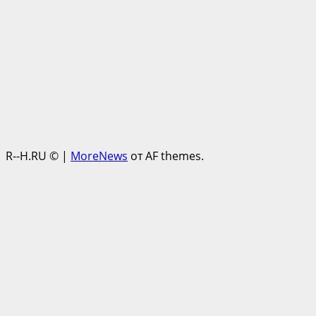
R--H.RU ©
|
MoreNews
от AF themes.