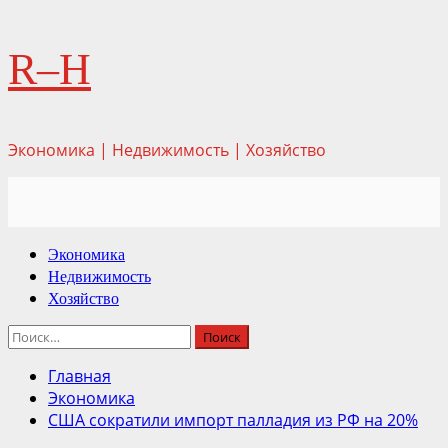
Перейти
R–H
к
содержимому
Экономика | Недвижимость | Хозяйство
Основное
Экономика
меню
Недвижимость
Хозяйство
Найти:
Главная
Экономика
США сократили импорт палладия из РФ на 20%