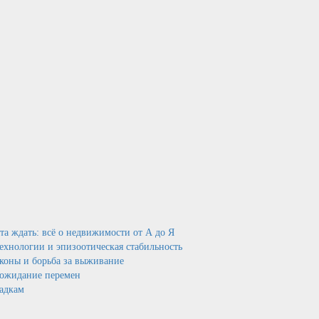
нта ждать: всё о недвижимости от А до Я
технологии и эпизоотическая стабильность
аконы и борьба за выживание
и ожидание перемен
садкам