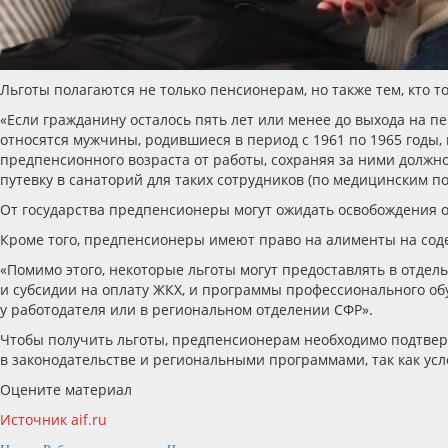
Льготы полагаются не только пенсионерам, но также тем, кто то
«Если гражданину осталось пять лет или менее до выхода на п
относятся мужчины, родившиеся в период с 1961 по 1965 годы,
предпенсионного возраста от работы, сохраняя за ними должн
путевку в санаторий для таких сотрудников (по медицинским пок
От государства предпенсионеры могут ожидать освобождения от
Кроме того, предпенсионеры имеют право на алименты на соде
«Помимо этого, некоторые льготы могут предоставлять в отдель
и субсидии на оплату ЖКХ, и программы профессионального обу
у работодателя или в региональном отделении СФР».
Чтобы получить льготы, предпенсионерам необходимо подтверди
в законодательстве и региональными программами, так как усл
Оцените материал
Источник aif.ru