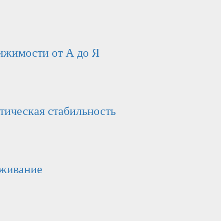
вижимости от А до Я
отическая стабильность
ыживание