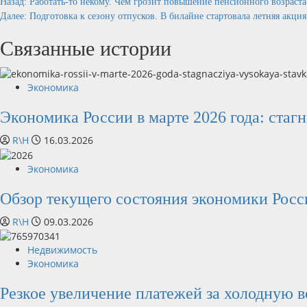
Продолжить
Назад:
Работать-то некому. Чем грозит повышение пенсионного возраста 
Далее:
Подготовка к сезону отпусков. В билайне стартовала летняя акция
чтение
Связанные истории
Экономика
Экономика России в марте 2026 года: стаг
R\H
16.03.2026
Экономика
Обзор текущего состояния экономики Росси
R\H
09.03.2026
Недвижимость
Экономика
Резкое увеличение платежей за холодную в