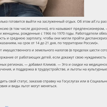
лько готовится выйти на заслуженный отдых. Об этом aif.ru рас
енсию (в том числе досрочно), его называют предпенсионером,
 и женщины, рожденные с 1966 по 1970 годы. Работодатели обяз
ость и среднюю зарплату, чтобы они могли пройти диспансери
азаниям, на срок от 14 до 21 дня, по территории России)».
 имущественного и земельного налогов (в пределах шести соток
ржание от работающих детей, если докажут свою нуждаемость 
ных регионах, — добавил Климов. — Это и скидки на медицински
чения, и поддержка в трудоустройстве, и льготы на культурны
ть свой статус, заказав справку на Госуслугах или в Социаль
овия и виды льгот могут меняться.