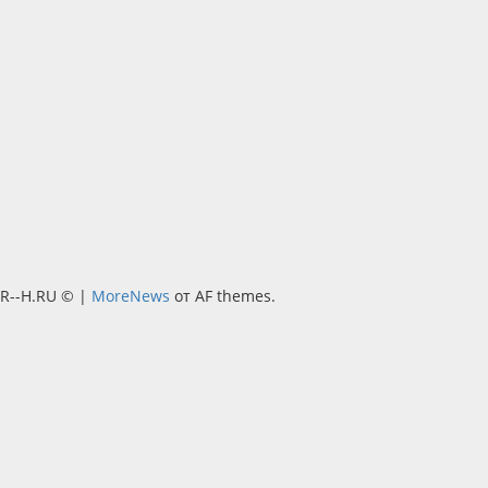
R--H.RU ©
|
MoreNews
от AF themes.